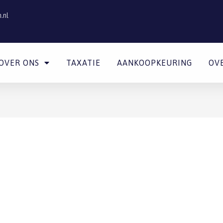
.nl
OVER ONS
TAXATIE
AANKOOPKEURING
OV