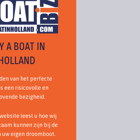
Y A BOAT IN
HOLLAND
den van het perfecte
is een risicovolle en
rovende bezigheid.
website leest u hoe wij
aam kunnen zijn bij de
n uw eigen droomboot.