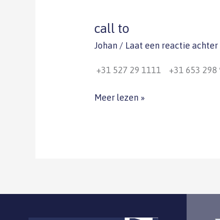
call to
call
to
Johan
/
Laat een reactie achter
+31 527 29 1111 +31 653 298
Meer lezen »