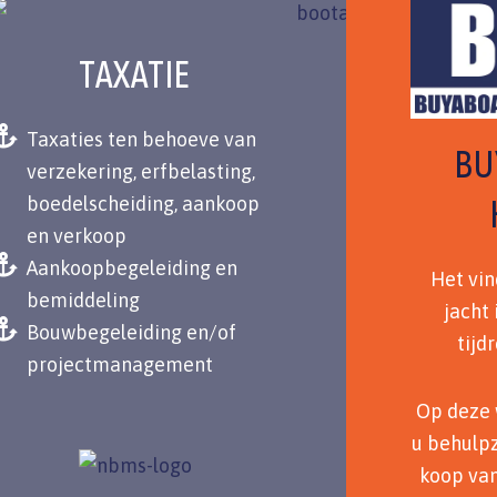
TAXATIE
Taxaties ten behoeve van
BU
verzekering, erfbelasting,
boedelscheiding, aankoop
en verkoop
Aankoopbegeleiding en
Het vin
bemiddeling
jacht 
Bouwbegeleiding en/of
tijd
projectmanagement
Op deze 
u behulpz
koop va